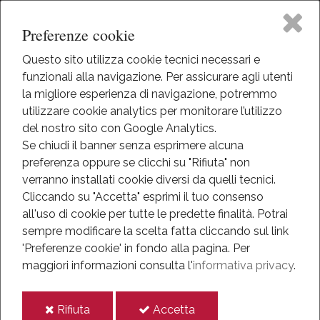
Preferenze cookie
Questo sito utilizza cookie tecnici necessari e
funzionali alla navigazione. Per assicurare agli utenti
Home
la migliore esperienza di navigazione, potremmo
HOME
utilizzare cookie analytics per monitorare l’utilizzo
INFO
The Museum
del nostro sito con Google Analytics.
MAPPA DEL SITO
Se chiudi il banner senza esprimere alcuna
preferenza oppure se clicchi su "Rifiuta" non
Activities
Mappa del sito
verranno installati cookie diversi da quelli tecnici.
Cliccando su "Accetta" esprimi il tuo consenso
Eventi
all'uso di cookie per tutte le predette finalità.
Potrai
Museo della Battaglia
sempre modificare la scelta fatta cliccando sul link
Mediateca
'Preferenze cookie' in fondo alla pagina.
Per
The Museum
maggiori informazioni consulta l'
informativa privacy
.
Audio guide
Information
i
i
Rifiuta
Accetta
IT
The Museum and its history