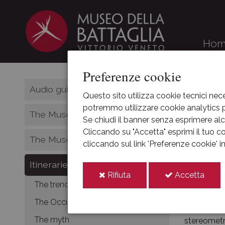
Ho
Preferenze cookie
HOME
Audio guide
Questo sito utilizza cookie tecnici nece
potremmo utilizzare cookie analytics pe
Itin
The Museum and its history
Se chiudi il banner senza esprimere alcu
Cliccando su "Accetta" esprimi il tuo co
The Museum complex
cliccando sul link 'Preferenze cookie' 
The Museum
ground floo
Itineraries
legend" on 
i
i
Rifiuta
Accetta
cookie
cooki
The trenches
The Museum
The Occupation
within the
The myth
stereometr