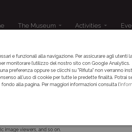
me
The Museum
Activities
Eve
Audio guide
Students
Eventi
THE MUSEUM
ITINERARIES
The Museum and its history
Groups
News
ssari e funzionali alla navigazione. Per assicurare agli utenti 
r monitorare l’utilizzo del nostro sito con Google Analytics.
eraries
The Museum complex
Eventi
na preferenza oppure se clicchi su "Rifiuta" non verranno instal
nsenso all'uso di cookie per tutte le predette finalità.
Potrai s
Itineraries
News
in fondo alla pagina.
Per maggiori informazioni consulta l'
infor
's large exhibition space has been divided into three main di
The Hidden Museum
Archivio
r; "Life during the Occupation" on the first floor, including t
the second floor.
La Linea della Memoria
e
's on-site multimedia laboratory, situated in the deconsecrat
Centenario
 route of the museum tour. It features themed educational wor
ic image viewers, and so on.
Museum Timetable