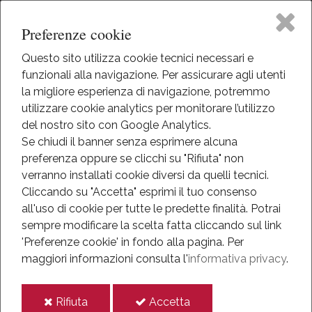
Preferenze cookie
Questo sito utilizza cookie tecnici necessari e
funzionali alla navigazione. Per assicurare agli utenti
Home
la migliore esperienza di navigazione, potremmo
HOME
utilizzare cookie analytics per monitorare l’utilizzo
ATTIVITÀ
Il Museo
del nostro sito con Google Analytics.
STUDENTI
Se chiudi il banner senza esprimere alcuna
preferenza oppure se clicchi su "Rifiuta" non
Attività
Studenti
verranno installati cookie diversi da quelli tecnici.
Cliccando su "Accetta" esprimi il tuo consenso
Eventi
all'uso di cookie per tutte le predette finalità.
Potrai
Il Museo si rivolge alle scuole per supportare ed
sempre modificare la scelta fatta cliccando sul link
arricchire il loro progetto formativo. Gli obiettivi delle
Mediateca
'Preferenze cookie' in fondo alla pagina.
Per
diverse attività offerte sono stati studiati, coerentemente
maggiori informazioni consulta l'
informativa privacy
.
con l’azione della Scuola, per favorire, attraverso lo
Informazioni
studio della storia, il pieno sviluppo della persona nella
i
i
Rifiuta
Accetta
costruzione del sé, di corrette e significative relazioni con
IT