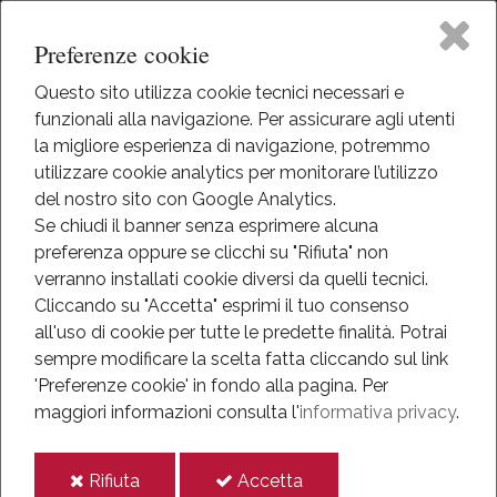
Preferenze cookie
Questo sito utilizza cookie tecnici necessari e
funzionali alla navigazione. Per assicurare agli utenti
Home
la migliore esperienza di navigazione, potremmo
HOME
utilizzare cookie analytics per monitorare l’utilizzo
MEDIATECA
Il Museo
del nostro sito con Google Analytics.
MUSEO OGGI
Se chiudi il banner senza esprimere alcuna
preferenza oppure se clicchi su "Rifiuta" non
Attività
Museo Oggi
verranno installati cookie diversi da quelli tecnici.
Cliccando su "Accetta" esprimi il tuo consenso
Eventi
all'uso di cookie per tutte le predette finalità.
Potrai
sempre modificare la scelta fatta cliccando sul link
Mediateca
'Preferenze cookie' in fondo alla pagina.
Per
maggiori informazioni consulta l'
informativa privacy
.
Informazioni
i
i
Rifiuta
Accetta
IT