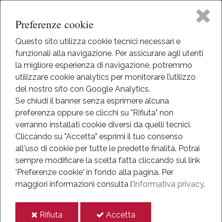
Preferenze cookie
Questo sito utilizza cookie tecnici necessari e
funzionali alla navigazione. Per assicurare agli utenti
Home
la migliore esperienza di navigazione, potremmo
HOME
utilizzare cookie analytics per monitorare l’utilizzo
MEDIATECA
Il Museo
del nostro sito con Google Analytics.
VIDEOGALLERY
Se chiudi il banner senza esprimere alcuna
preferenza oppure se clicchi su "Rifiuta" non
Attività
Videogallery
verranno installati cookie diversi da quelli tecnici.
Cliccando su "Accetta" esprimi il tuo consenso
Eventi
all'uso di cookie per tutte le predette finalità.
Potrai
Eventi al Museo
sempre modificare la scelta fatta cliccando sul link
Mediateca
'Preferenze cookie' in fondo alla pagina.
Per
maggiori informazioni consulta l'
informativa privacy
.
Informazioni
i
i
Rifiuta
Accetta
IT