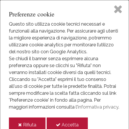
Preferenze cookie
Questo sito utilizza cookie tecnici necessari e
funzionali alla navigazione. Per assicurare agli utenti
Home
la migliore esperienza di navigazione, potremmo
HOME
utilizzare cookie analytics per monitorare l’utilizzo
MEDIATECA
Il Museo
del nostro sito con Google Analytics.
ALLESTIMENTO DAL 1938 AL 2012
Se chiudi il banner senza esprimere alcuna
preferenza oppure se clicchi su "Rifiuta" non
Attività
Allestimento dal 1938 al
verranno installati cookie diversi da quelli tecnici.
Cliccando su "Accetta" esprimi il tuo consenso
Eventi
2012
all'uso di cookie per tutte le predette finalità.
Potrai
sempre modificare la scelta fatta cliccando sul link
Mediateca
'Preferenze cookie' in fondo alla pagina.
Per
Sala Ernesto Artico
maggiori informazioni consulta l'
informativa privacy
.
Informazioni
i
i
Rifiuta
Accetta
IT