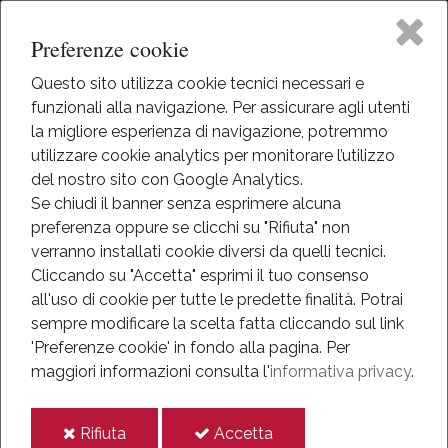
Preferenze cookie
Questo sito utilizza cookie tecnici necessari e
funzionali alla navigazione. Per assicurare agli utenti
Home
la migliore esperienza di navigazione, potremmo
HOME
utilizzare cookie analytics per monitorare l’utilizzo
MEDIATECA
Il Museo
del nostro sito con Google Analytics.
VIRTUAL TOUR
Se chiudi il banner senza esprimere alcuna
preferenza oppure se clicchi su "Rifiuta" non
Attività
Virtual tour
verranno installati cookie diversi da quelli tecnici.
Cliccando su "Accetta" esprimi il tuo consenso
Eventi
all'uso di cookie per tutte le predette finalità.
Potrai
sempre modificare la scelta fatta cliccando sul link
Mediateca
'Preferenze cookie' in fondo alla pagina.
Per
maggiori informazioni consulta l'
informativa privacy
.
Informazioni
i
i
Rifiuta
Accetta
IT