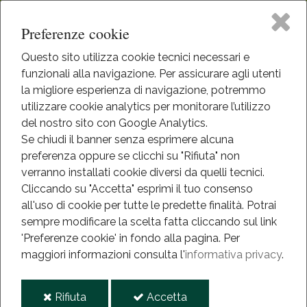
Preferenze cookie
Questo sito utilizza cookie tecnici necessari e
funzionali alla navigazione. Per assicurare agli utenti
Home
la migliore esperienza di navigazione, potremmo
HOME
utilizzare cookie analytics per monitorare l’utilizzo
EVENTI
Il Museo
del nostro sito con Google Analytics.
EVENTI
Se chiudi il banner senza esprimere alcuna
preferenza oppure se clicchi su "Rifiuta" non
Didattica
Eventi
verranno installati cookie diversi da quelli tecnici.
Cliccando su "Accetta" esprimi il tuo consenso
Eventi
all'uso di cookie per tutte le predette finalità.
Potrai
Tutti gli eventi di: Novembre
sempre modificare la scelta fatta cliccando sul link
Mediateca
'Preferenze cookie' in fondo alla pagina.
Per
maggiori informazioni consulta l'
informativa privacy
.
ottobre
dicembre
Informazioni
Non ci sono eventi nell'indirizzo indicato
i
i
Rifiuta
Accetta