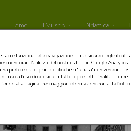
Home
Il Museo
Didattica
La Storia
Scuole
Ne
IL MUSEO
VENDITA DEI BOZZOLI
Il Baco
Educazione permanente
Eve
ssari e funzionali alla navigazione. Per assicurare agli utenti 
r monitorare l’utilizzo del nostro sito con Google Analytics.
ta dei bozzoli
Allevamenti rustici
Arc
na preferenza oppure se clicchi su "Rifiuta" non verranno instal
nsenso all'uso di cookie per tutte le predette finalità.
Potrai s
Stabilimenti bacologici
in fondo alla pagina.
Per maggiori informazioni consulta l'
infor
Vendita dei bozzoli
La Filanda
e
I poliibridi
Centro Genetico ed Ecologico del Baco da Seta