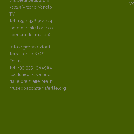
Via della Seta, 23/6
ve
31029 Vittorio Veneto
TV
Tel. +39 0438 914024
(solo durante l'orario di
apertura del museo)
Info e prenotazioni
Terra Fertile S.C.S.
Onlus
Tel. +39 335 1984964
(dal lunedì al venerdì
dalle ore 9 alle ore 13)
museobaco@terrafertile.org