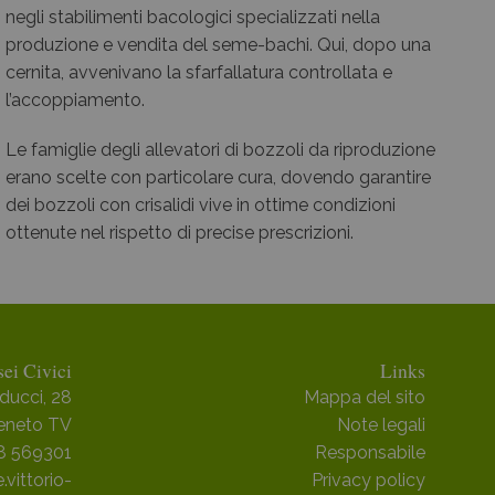
negli stabilimenti bacologici specializzati nella
produzione e vendita del seme-bachi. Qui, dopo una
cernita, avvenivano la sfarfallatura controllata e
l’accoppiamento.
Le famiglie degli allevatori di bozzoli da riproduzione
erano scelte con particolare cura, dovendo garantire
dei bozzoli con crisalidi vive in ottime condizioni
ottenute nel rispetto di precise prescrizioni.
ei Civici
Links
ducci, 28
Mappa del sito
Veneto TV
Note legali
38 569301
Responsabile
ittorio-
Privacy policy