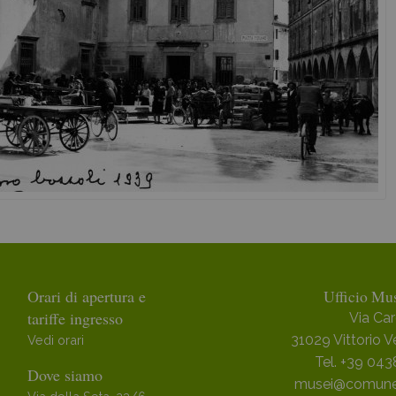
Dove siamo
Orari di apertura e
Ufficio Mus
tariffe ingresso
Via Car
31029 Vittorio 
Vedi orari
Tel. +39 04
Dove siamo
musei@comune.v