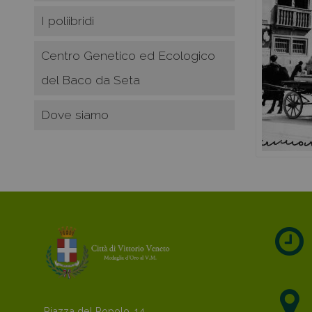
I poliibridi
Centro Genetico ed Ecologico
del Baco da Seta
Dove siamo
Piazza del Popolo, 14