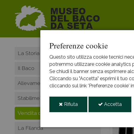
Preferenze cookie
HOME
La Storia
Questo sito utilizza cookie tecnici nece
potremmo utilizzare cookie analytics pe
Vendi
Il Baco
Se chiudi il banner senza esprimere alcu
Cliccando su "Accetta" esprimi il tuo co
Allevamenti rustici
cliccando sul link 'Preferenze cookie' 
Stabilimenti bacologici
i
i
Rifiuta
Accetta
cookie
cooki
Vendita dei bozzoli
La Filanda