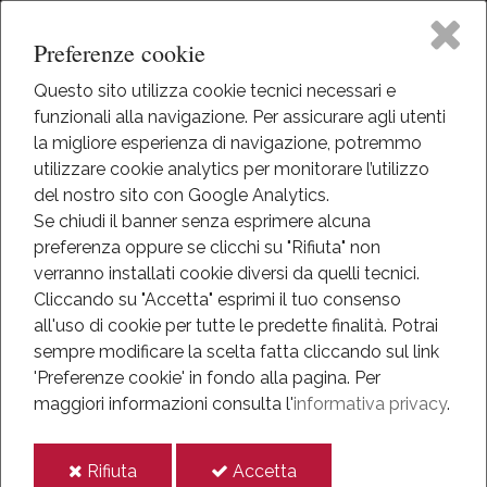
Preferenze cookie
Questo sito utilizza cookie tecnici necessari e
funzionali alla navigazione. Per assicurare agli utenti
Home
la migliore esperienza di navigazione, potremmo
HOME
utilizzare cookie analytics per monitorare l’utilizzo
EVENTI
Il Museo
del nostro sito con Google Analytics.
EVENTI
Se chiudi il banner senza esprimere alcuna
preferenza oppure se clicchi su "Rifiuta" non
Attività
Eventi
verranno installati cookie diversi da quelli tecnici.
Cliccando su "Accetta" esprimi il tuo consenso
Eventi
all'uso di cookie per tutte le predette finalità.
Potrai
Tutti gli eventi di: Giugno
sempre modificare la scelta fatta cliccando sul link
Mediateca
'Preferenze cookie' in fondo alla pagina.
Per
maggio
luglio
maggiori informazioni consulta l'
informativa privacy
.
Informazioni
Non ci sono eventi nell'indirizzo indicato
i
i
Rifiuta
Accetta
IT