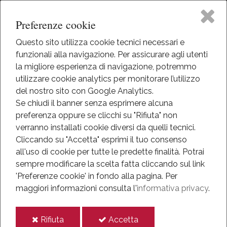
Preferenze cookie
Questo sito utilizza cookie tecnici necessari e
funzionali alla navigazione. Per assicurare agli utenti
Home
la migliore esperienza di navigazione, potremmo
HOME
utilizzare cookie analytics per monitorare l’utilizzo
EVENTI
Il Museo
del nostro sito con Google Analytics.
EVENTI
Se chiudi il banner senza esprimere alcuna
ANNO 2019
preferenza oppure se clicchi su "Rifiuta" non
Attività
verranno installati cookie diversi da quelli tecnici.
Anno 2019
Cliccando su "Accetta" esprimi il tuo consenso
Eventi
all'uso di cookie per tutte le predette finalità.
Potrai
sempre modificare la scelta fatta cliccando sul link
Eventi
Mediateca
'Preferenze cookie' in fondo alla pagina.
Per
maggiori informazioni consulta l'
informativa privacy
.
Anno 2021
Informazioni
Anno 2019
i
i
Rifiuta
Accetta
IT