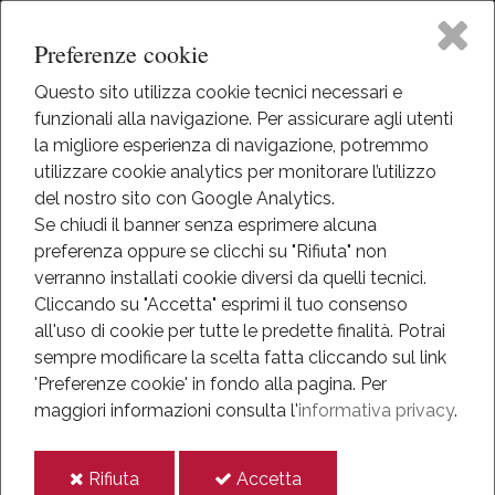
Preferenze cookie
Questo sito utilizza cookie tecnici necessari e
funzionali alla navigazione. Per assicurare agli utenti
Home
la migliore esperienza di navigazione, potremmo
HOME
utilizzare cookie analytics per monitorare l’utilizzo
EVENTI
The Museum
del nostro sito con Google Analytics.
EVENTI
Se chiudi il banner senza esprimere alcuna
preferenza oppure se clicchi su "Rifiuta" non
Activities
Eventi
verranno installati cookie diversi da quelli tecnici.
Cliccando su "Accetta" esprimi il tuo consenso
Eventi
all'uso di cookie per tutte le predette finalità.
Potrai
Tutti gli eventi di: August
sempre modificare la scelta fatta cliccando sul link
Mediateca
'Preferenze cookie' in fondo alla pagina.
Per
July
September
maggiori informazioni consulta l'
informativa privacy
.
Information
No Events were found with the defined settings
i
i
Rifiuta
Accetta
IT