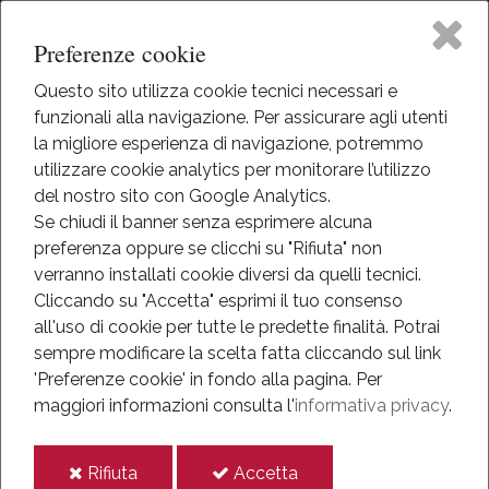
Preferenze cookie
Questo sito utilizza cookie tecnici necessari e
funzionali alla navigazione. Per assicurare agli utenti
Home
la migliore esperienza di navigazione, potremmo
HOME
utilizzare cookie analytics per monitorare l’utilizzo
IL MUSEO
Il Museo
del nostro sito con Google Analytics.
CENTENARIO
Se chiudi il banner senza esprimere alcuna
preferenza oppure se clicchi su "Rifiuta" non
Attività
Centenario Grande Guerra
verranno installati cookie diversi da quelli tecnici.
Cliccando su "Accetta" esprimi il tuo consenso
Eventi
all'uso di cookie per tutte le predette finalità.
Potrai
sempre modificare la scelta fatta cliccando sul link
Mediateca
'Preferenze cookie' in fondo alla pagina.
Per
maggiori informazioni consulta l'
informativa privacy
.
Informazioni
i
i
Rifiuta
Accetta
IT