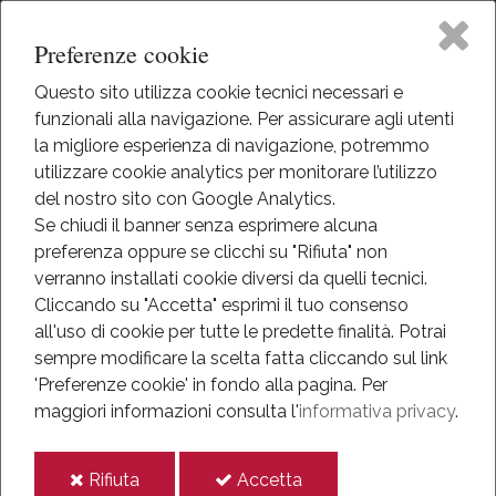
Preferenze cookie
Questo sito utilizza cookie tecnici necessari e
funzionali alla navigazione. Per assicurare agli utenti
Home
la migliore esperienza di navigazione, potremmo
HOME
utilizzare cookie analytics per monitorare l’utilizzo
INFO
Il Museo
del nostro sito con Google Analytics.
COOKIE
Se chiudi il banner senza esprimere alcuna
preferenza oppure se clicchi su "Rifiuta" non
Attività
Cookie
verranno installati cookie diversi da quelli tecnici.
Cliccando su "Accetta" esprimi il tuo consenso
Eventi
all'uso di cookie per tutte le predette finalità.
Potrai
Per rendere il nostro sito più facile ed intuitivo facciamo
sempre modificare la scelta fatta cliccando sul link
uso dei cookie.
Mediateca
'Preferenze cookie' in fondo alla pagina.
Per
I cookie sono piccole porzioni di dati, che il server web
maggiori informazioni consulta l'
informativa privacy
.
fornisce al dispositivo di navigazione dell’utente, lo
Informazioni
scopo principale è il permettere ai nostri utenti l’utilizzo
i
i
Rifiuta
Accetta
dei nostri servizi. Inoltre le informazioni generate dall’uso
IT