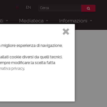
IT
EN
ti
Mediateca
Informazioni
Museo Oggi
Dove siamo
Allestimento dal 1938 al 2012
la migliore esperienza di navigazione,
Videogallery
lati cookie diversi da quelli tecnici.
empre modificare la scelta fatta
Virtual tour
mativa privacy
.
venti
lia di Vittorio Veneto