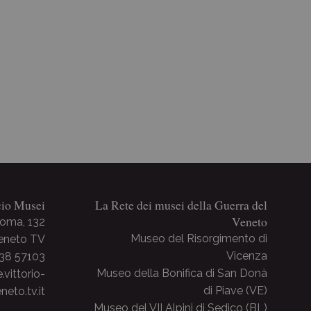
cio Musei
La Rete dei musei della Guerra del
Veneto
Roma, 132
Museo del Risorgimento di
Veneto TV
Vicenza
438 57103
Museo della Bonifica di San Donà
ittorio-
di Piave (VE)
neto.tv.it
Museo del VII Alpini di Sedico (BL)