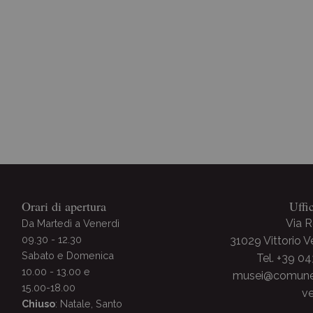
Archivio Storico
Orari di apertura
Uffi
Via 
Da Martedì a Venerdì
09.30 - 12.30
31029 Vittorio 
Sabato e Domenica
Tel. +39 0
10.00 - 13.00 e
musei@comune.v
15.00-18.00
ve
Chiuso
: Natale, Santo