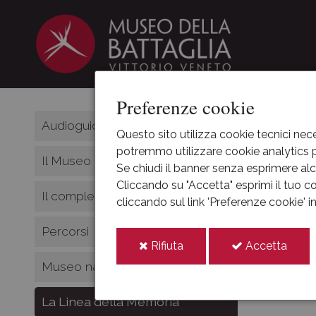
Preferenze cookie
HOME
Audioguida
Questo sito utilizza cookie tecnici nece
potremmo utilizzare cookie analytics pe
La L
Il Museo e la sua storia
Se chiudi il banner senza esprimere alcu
Cliccando su "Accetta" esprimi il tuo co
Il complesso museale
cliccando sul link 'Preferenze cookie' 
https://w
Percorsi
«La line
i
i
Rifiuta
Accetta
dove trover
cookie
cooki
Museo nascosto
La Linea della Memoria