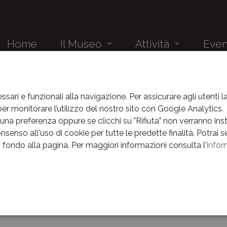
Home
Il Museo
Attività
Even
Audioguida
Studenti
Eventi
IL MUSEO
LA LINEA DELLA MEMORIA
Il Museo e la sua storia
Gruppi
News
ssari e funzionali alla navigazione. Per assicurare agli utenti 
r monitorare l’utilizzo del nostro sito con Google Analytics.
inea della Memoria
Il complesso museale
Eventi
na preferenza oppure se clicchi su "Rifiuta" non verranno instal
nsenso all'uso di cookie per tutte le predette finalità.
Potrai s
Percorsi
News
in fondo alla pagina.
Per maggiori informazioni consulta l'
infor
ww.youtube.com/@lalineadellamemoria
Museo nascosto
Archivio E
a della memoria»
è il canale Youtube del Museo della Battag
La Linea della Memoria
ete moltissimi contenuti video divulgativi dedicati alla storia.
e
Centenario
Orari