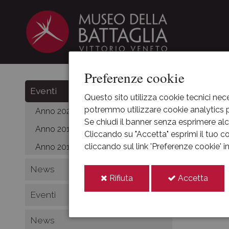
Preferenze cookie
HOME
Eventi
Questo sito utilizza cookie tecnici nece
potremmo utilizzare cookie analytics pe
Anno 2021
Even
Se chiudi il banner senza esprimere alcu
Anno 2019
Cliccando su "Accetta" esprimi il tuo co
cliccando sul link 'Preferenze cookie' 
Anno 2018
Tutti 
News
febbraio
i
i
Rifiuta
Accetta
cookie
cooki
Eventi
Non ci sono
News