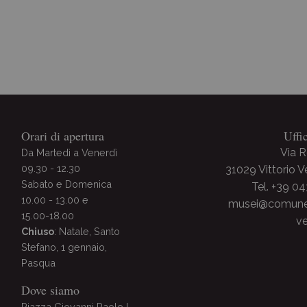
Archivio Storico
Orari di apertura
Uffi
Via 
Da Martedì a Venerdì
09.30 - 12.30
31029 Vittorio 
Sabato e Domenica
Tel. +39 0
10.00 - 13.00 e
musei@comune.v
15.00-18.00
ve
Chiuso
: Natale, Santo
Stefano, 1 gennaio,
Pasqua
Dove siamo
Piazza Giovanni Paolo I