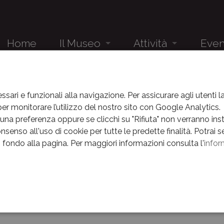
Home
Il Museo
Attività
Even
Audioguida
Studenti
Eventi
EVENTI
EVENTI
Il Museo e la sua storia
Gruppi
News
ssari e funzionali alla navigazione. Per assicurare agli utenti 
r monitorare l’utilizzo del nostro sito con Google Analytics.
ti
Il complesso museale
Eventi
na preferenza oppure se clicchi su "Rifiuta" non verranno instal
nsenso all'uso di cookie per tutte le predette finalità.
Potrai s
Percorsi
News
in fondo alla pagina.
Per maggiori informazioni consulta l'
infor
gli eventi di: Marzo
Museo nascosto
Archivio E
La Linea della Memoria
e
 eventi nell'indirizzo indicato
Centenario
Orari