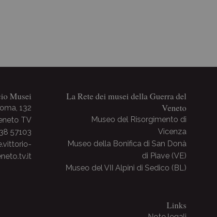
cio Musei
La Rete dei musei della Guerra del
Veneto
Roma, 132
Museo del Risorgimento di
Veneto TV
Vicenza
438 57103
Museo della Bonifica di San Donà
ittorio-
di Piave (VE)
neto.tv.it
Museo del VII Alpini di Sedico (BL)
Links
Note legali