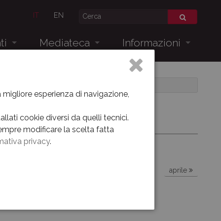
IT
EN
ti
Mediateca
Informazioni
Museo Oggi
Dove siamo
Allestimento dal 1938 al 2012
la migliore esperienza di navigazione,
Videogallery
lati cookie diversi da quelli tecnici.
empre modificare la scelta fatta
Virtual tour
mativa privacy
.
venti
aprile