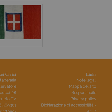
ei Civici
Links
taperaria
Note legali
ervatore
Mappa del sito
ducci, 28
Responsabile
Veneto TV
Privacy policy
38 569301
Dichiarazione di accessibilità -
ittorio-
AgID