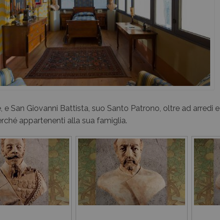
Murer per Vittorio Veneto
Co-ordinates
e, e San Giovanni Battista, suo Santo Patrono, oltre ad arredi e 
erché appartenenti alla sua famiglia.