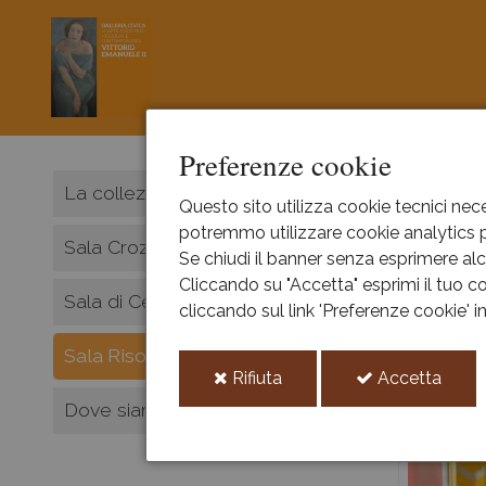
Preferenze cookie
HOME
La collezione
Questo sito utilizza cookie tecnici nece
potremmo utilizzare cookie analytics pe
Sala
Sala Croze
Se chiudi il banner senza esprimere alcu
Cliccando su "Accetta" esprimi il tuo co
Sala di Cecilia
cliccando sul link 'Preferenze cookie' 
Sala Risorgimento
i
i
Rifiuta
Accetta
cookie
cooki
Dove siamo