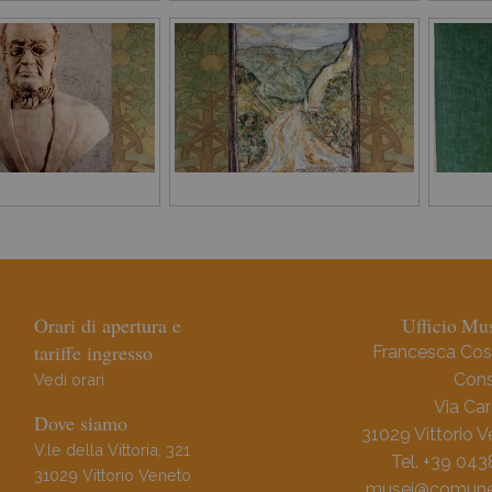
Orari di apertura e
Ufficio Mus
tariffe ingresso
Francesca Cos
Cons
Vedi orari
Via Car
Dove siamo
31029 Vittorio 
V.le della Vittoria, 321
Tel. +39 04
31029 Vittorio Veneto
musei@comune.v