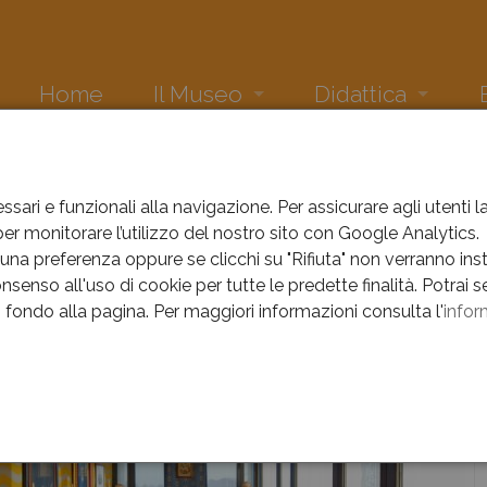
Home
Il Museo
Didattica
La collezione
Comics. Quando i fumetti 
Ne
IL MUSEO
SALA RISORGIMENTO
Sala Croze
Attività didattica museo
Eve
ssari e funzionali alla navigazione. Per assicurare agli utenti 
r monitorare l’utilizzo del nostro sito con Google Analytics.
 Risorgimento
Sala di Cecilia
Due geni veneti tra storia e
Arc
na preferenza oppure se clicchi su "Rifiuta" non verranno instal
nsenso all'uso di cookie per tutte le predette finalità.
Potrai s
Sala Risorgimento
Musivamente
Arc
in fondo alla pagina.
Per maggiori informazioni consulta l'
infor
Dove siamo
Pinocchi in Galleria
Arc
La scuola incontra Arte e 
Arc
e
Il Segno di Luigi Marcon
Arc
Oltre lo specchio