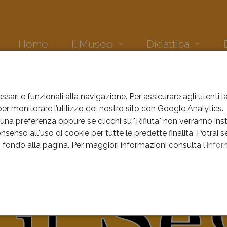
Home
Il Museo
Didattica
La collezione
Comics. Quando i fumetti 
Ne
DIDATTICA
IL SEGNO DI LUIGI MARCON
Sala Croze
Attività didattica museo
Eve
ssari e funzionali alla navigazione. Per assicurare agli utenti 
r monitorare l’utilizzo del nostro sito con Google Analytics.
egno di Luigi Marcon
Sala di Cecilia
Due geni veneti tra storia e
Arc
na preferenza oppure se clicchi su "Rifiuta" non verranno instal
nsenso all'uso di cookie per tutte le predette finalità.
Potrai s
Sala Risorgimento
Musivamente
Arc
a
in fondo alla pagina.
Per maggiori informazioni consulta l'
infor
Dove siamo
Pinocchi in Galleria
Arc
La scuola incontra Arte e 
Arc
e
Il Segno di Luigi Marcon
Arc
Oltre lo specchio