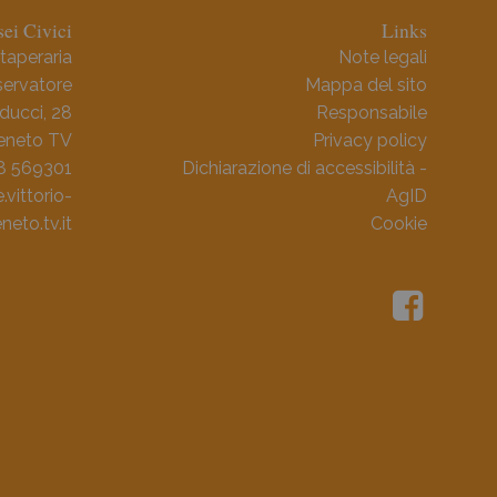
ei Civici
Links
taperaria
Note legali
ervatore
Mappa del sito
ducci, 28
Responsabile
Veneto TV
Privacy policy
38 569301
Dichiarazione di accessibilità -
ittorio-
AgID
neto.tv.it
Cookie