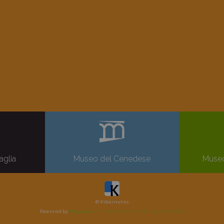
aglia
Museo del Cenedese
Museo
© Kibernetes
Powered by
Magnolia
- Intuitive Content Management Tool