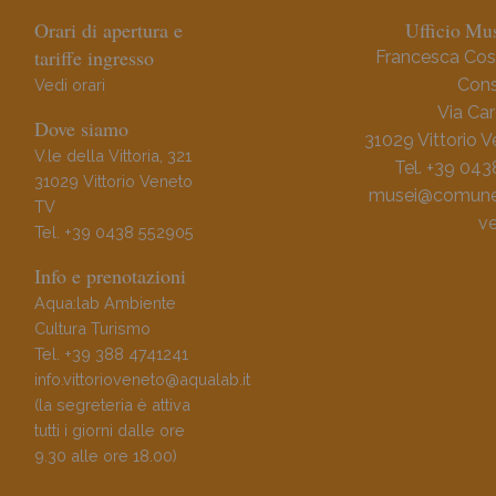
Orari di apertura e
Ufficio Mus
tariffe ingresso
Francesca Cos
Cons
Vedi orari
Via Car
Dove siamo
31029 Vittorio 
V.le della Vittoria, 321
Tel. +39 04
31029 Vittorio Veneto
musei@comune.v
TV
ve
Tel. +39 0438 552905
Info e prenotazioni
Aqua:lab Ambiente
Cultura Turismo
Tel. +39 388 4741241
info.vittorioveneto@aqualab.it
(la segreteria è attiva
tutti i giorni dalle ore
9.30 alle ore 18.00)