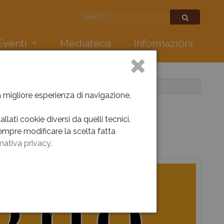
Eventi
Mediateca
Informazioni
conquistarono il mondo. Sunday pages 1897-1950
ws
nti
la migliore esperienza di navigazione,
 mito
hivio eventi 2026
lati cookie diversi da quelli tecnici.
empre modificare la scelta fatta
hivio eventi 2025
mativa privacy
.
hivio eventi 2024
Cultura – Proposte Didattiche 2024/2025
hivio eventi 2023
hivio eventi 2012-2022