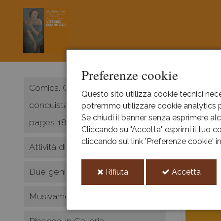
Preferenze cookie
HOME
Comics. Quando i fumetti
Questo sito utilizza cookie tecnici nece
conquistarono il mondo. Sunday
potremmo utilizzare cookie analytics pe
Il S
Se chiudi il banner senza esprimere alcu
pages 1897-1950
Cliccando su "Accetta" esprimi il tuo co
Didattic
cliccando sul link 'Preferenze cookie' 
Attività didattica museo
Due geni veneti tra storia e mito
i
i
Rifiuta
Accetta
cookie
cooki
Musivamente
Pinocchi in Galleria