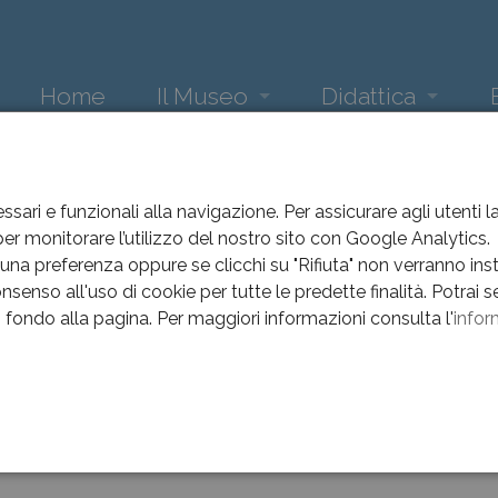
Home
Il Museo
Didattica
Loggia
Attività didattica museo
Ne
EVENTI
EVENTI
Sala del Maggior Consiglio
La scuola incontra Arte e 
Eve
ssari e funzionali alla navigazione. Per assicurare agli utenti 
r monitorare l’utilizzo del nostro sito con Google Analytics.
ti
Sala Comuzzi
Arc
na preferenza oppure se clicchi su "Rifiuta" non verranno instal
nsenso all'uso di cookie per tutte le predette finalità.
Potrai s
Sala Pajetta
Arc
in fondo alla pagina.
Per maggiori informazioni consulta l'
infor
ents of: Dicembre
Gipsoteca
Arc
e
Sala del '900
Arc
e
Sezione archeologica
Arc
 eventi nell'indirizzo indicato
Oratorio dei Battuti