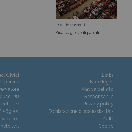
Archivio eventi
Guarda gli eventi passati
ei Civici
Links
taperaria
Note legali
ervatore
Mappa del sito
ducci, 28
Responsabile
Veneto TV
Privacy policy
38 569301
Dichiarazione di accessibilità -
ittorio-
AgID
neto.tv.it
Cookie