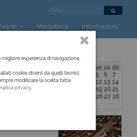
Eventi
Mediateca
Informazioni
ws
Dicembre
Cultura – Proposte Didattiche 2024/2025
nti
la migliore esperienza di navigazione,
lu
ma
me
gi
ve
sa
do
hivio eventi 2026
lati cookie diversi da quelli tecnici.
1
2
3
4
5
6
7
empre modificare la scelta fatta
8
9
10
11
12
13
14
hivio eventi 2025
mativa privacy
.
15
16
17
18
19
20
21
22
23
24
25
26
27
28
hivio eventi 2024
29
30
31
gennaio
hivio eventi 2023
hivio eventi 2013-2022