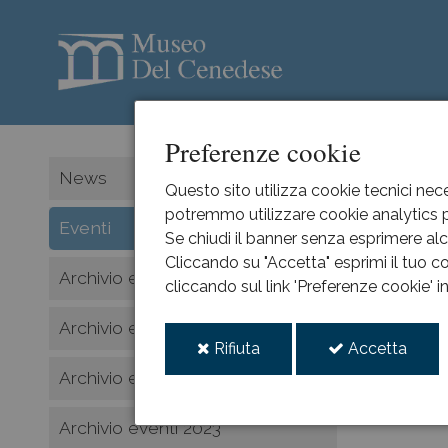
Preferenze cookie
HOME
News
Questo sito utilizza cookie tecnici nece
potremmo utilizzare cookie analytics pe
Even
Eventi
Se chiudi il banner senza esprimere alcu
Cliccando su "Accetta" esprimi il tuo co
Archivio eventi 2026
cliccando sul link 'Preferenze cookie' 
All ev
Archivio eventi 2025
i
i
Rifiuta
Accetta
novembr
cookie
cooki
Archivio eventi 2024
Non ci sono
Archivio eventi 2023