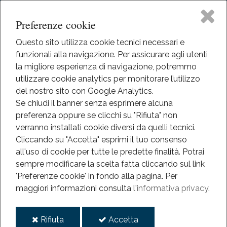
Preferenze cookie
Questo sito utilizza cookie tecnici necessari e
funzionali alla navigazione. Per assicurare agli utenti
Home
la migliore esperienza di navigazione, potremmo
HOME
utilizzare cookie analytics per monitorare l’utilizzo
DIDATTICA
Il Museo
del nostro sito con Google Analytics.
Se chiudi il banner senza esprimere alcuna
Didattica
preferenza oppure se clicchi su "Rifiuta" non
Didattica
verranno installati cookie diversi da quelli tecnici.
Cliccando su "Accetta" esprimi il tuo consenso
Eventi
all'uso di cookie per tutte le predette finalità.
Potrai
sempre modificare la scelta fatta cliccando sul link
Mediateca
'Preferenze cookie' in fondo alla pagina.
Per
maggiori informazioni consulta l'
informativa privacy
.
Informazioni
i
i
Rifiuta
Accetta