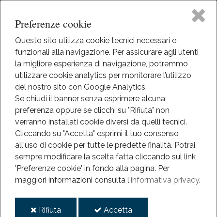
Preferenze cookie
Questo sito utilizza cookie tecnici necessari e
funzionali alla navigazione. Per assicurare agli utenti
Home
la migliore esperienza di navigazione, potremmo
HOME
utilizzare cookie analytics per monitorare l’utilizzo
IL MUSEO
Il Museo
del nostro sito con Google Analytics.
LOGGIA
Se chiudi il banner senza esprimere alcuna
preferenza oppure se clicchi su "Rifiuta" non
Didattica
Loggia
verranno installati cookie diversi da quelli tecnici.
Cliccando su "Accetta" esprimi il tuo consenso
Eventi
all'uso di cookie per tutte le predette finalità.
Potrai
sempre modificare la scelta fatta cliccando sul link
Mediateca
'Preferenze cookie' in fondo alla pagina.
Per
maggiori informazioni consulta l'
informativa privacy
.
Informazioni
i
i
Rifiuta
Accetta