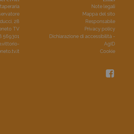
taperaria
Note legali
ervatore
Mappa del sito
ducci, 28
Responsabile
Veneto TV
Privacy policy
38 569301
Dichiarazione di accessibilità -
ittorio-
AgID
neto.tv.it
Cookie