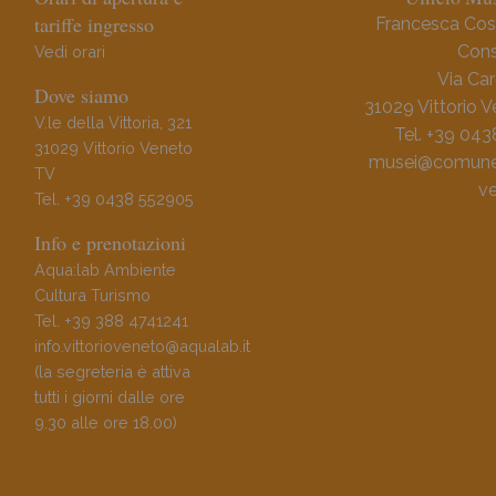
tariffe ingresso
Francesca Cos
Cons
Vedi orari
Via Car
Dove siamo
31029 Vittorio 
V.le della Vittoria, 321
Tel. +39 04
31029 Vittorio Veneto
musei@comune.v
TV
ve
Tel. +39 0438 552905
Info e prenotazioni
Aqua:lab Ambiente
Cultura Turismo
Tel. +39 388 4741241
info.vittorioveneto@aqualab.it
(la segreteria è attiva
tutti i giorni dalle ore
9.30 alle ore 18.00)