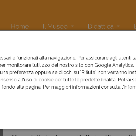
Home
Il Museo
Didattica
La collezione
Comics. Quando i fumetti 
Ne
EVENTI
EVENTI
Sala Croze
Attività didattica museo
Eve
ssari e funzionali alla navigazione. Per assicurare agli utenti 
r monitorare l’utilizzo del nostro sito con Google Analytics.
ti
Sala di Cecilia
Due geni veneti tra storia e
Arc
na preferenza oppure se clicchi su "Rifiuta" non verranno instal
nsenso all'uso di cookie per tutte le predette finalità.
Potrai s
Sala Risorgimento
Musivamente
Arc
in fondo alla pagina.
Per maggiori informazioni consulta l'
infor
ents of: Gennaio
Dove siamo
Pinocchi in Galleria
Arc
e
La scuola incontra Arte e 
Arc
e
Il Segno di Luigi Marcon
Arc
Due geni veneti tra storia e mito
Oltre lo specchio