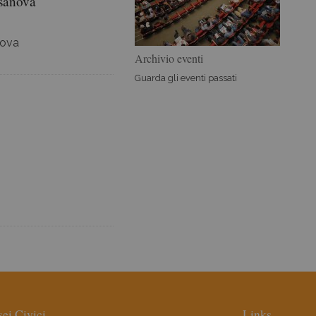
sanova
nova
Archivio eventi
Guarda gli eventi passati
ei Civici
Links