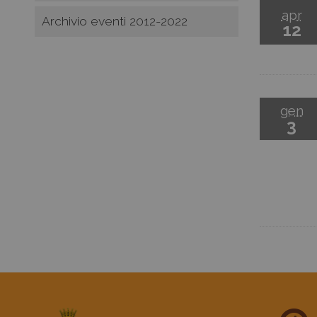
apr
Archivio eventi 2012-2022
12
gen
3