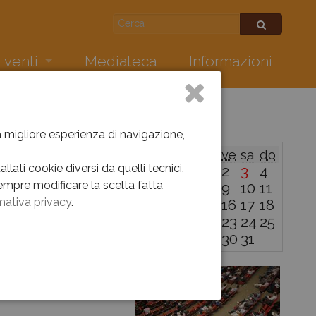
Eventi
Mediateca
Informazioni
conquistarono il mondo. Sunday pages 1897-1950
ws
Gennaio
nti
la migliore esperienza di navigazione,
lu
ma
me
gi
ve
sa
do
 mito
hivio eventi 2026
lati cookie diversi da quelli tecnici.
1
2
3
4
empre modificare la scelta fatta
5
6
7
8
9
10
11
hivio eventi 2025
mativa privacy
.
12
13
14
15
16
17
18
19
20
21
22
23
24
25
hivio eventi 2024
26
27
28
29
30
31
febbraio
Cultura – Proposte Didattiche 2024/2025
hivio eventi 2023
hivio eventi 2012-2022