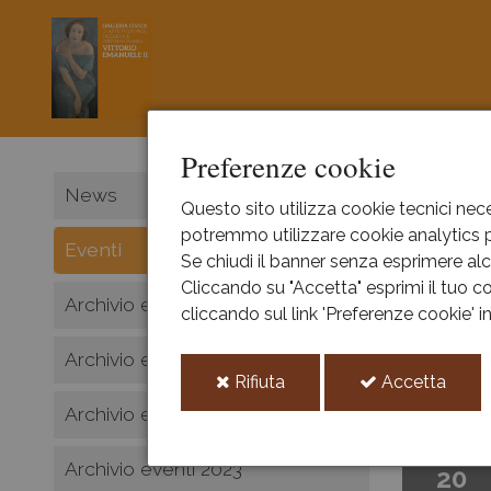
Preferenze cookie
HOME
News
Questo sito utilizza cookie tecnici nece
potremmo utilizzare cookie analytics pe
Even
Eventi
Se chiudi il banner senza esprimere alcu
Cliccando su "Accetta" esprimi il tuo co
Archivio eventi 2026
cliccando sul link 'Preferenze cookie' 
All ev
Archivio eventi 2025
i
i
Rifiuta
Accetta
dicembr
cookie
cooki
Archivio eventi 2024
dic
Archivio eventi 2023
20