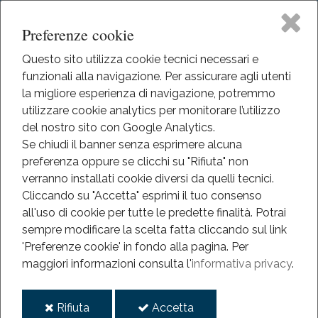
Preferenze cookie
Questo sito utilizza cookie tecnici necessari e
funzionali alla navigazione. Per assicurare agli utenti
Home
la migliore esperienza di navigazione, potremmo
HOME
utilizzare cookie analytics per monitorare l’utilizzo
INFORMAZIONI
Il Museo
del nostro sito con Google Analytics.
Se chiudi il banner senza esprimere alcuna
Informazioni
preferenza oppure se clicchi su "Rifiuta" non
Didattica
verranno installati cookie diversi da quelli tecnici.
Orario estate 2026
Cliccando su "Accetta" esprimi il tuo consenso
Eventi
all'uso di cookie per tutte le predette finalità.
Potrai
Orario di apertura al pubblico dal 16 luglio al 30
sempre modificare la scelta fatta cliccando sul link
agosto 2026
Mediateca
'Preferenze cookie' in fondo alla pagina.
Per
Museo del Cenedese
maggiori informazioni consulta l'
informativa privacy
.
giovedì e venerdì ore
10-13 e 16-19
Informazioni
sabato e domenica ore 10-19
i
i
Rifiuta
Accetta
Oratorio dei Battuti