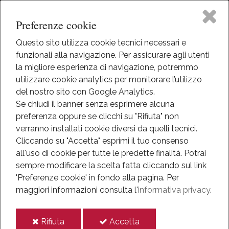
Preferenze cookie
Questo sito utilizza cookie tecnici necessari e
funzionali alla navigazione. Per assicurare agli utenti
Home
la migliore esperienza di navigazione, potremmo
HOME
utilizzare cookie analytics per monitorare l’utilizzo
MEDIATECA
The Museum
del nostro sito con Google Analytics.
VIDEOGALLERY
Se chiudi il banner senza esprimere alcuna
preferenza oppure se clicchi su "Rifiuta" non
Activities
Videogallery
verranno installati cookie diversi da quelli tecnici.
Cliccando su "Accetta" esprimi il tuo consenso
Eventi
all'uso di cookie per tutte le predette finalità.
Potrai
Eventi al Museo
sempre modificare la scelta fatta cliccando sul link
Mediateca
'Preferenze cookie' in fondo alla pagina.
Per
maggiori informazioni consulta l'
informativa privacy
.
Information
i
i
Rifiuta
Accetta
IT