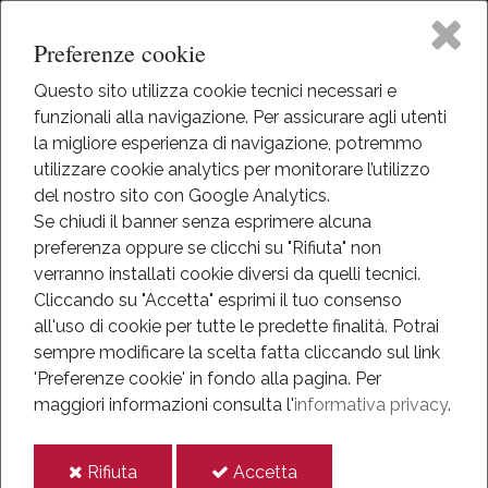
Preferenze cookie
Questo sito utilizza cookie tecnici necessari e
funzionali alla navigazione. Per assicurare agli utenti
Home
la migliore esperienza di navigazione, potremmo
HOME
utilizzare cookie analytics per monitorare l’utilizzo
THE MUSEUM
The Museum
del nostro sito con Google Analytics.
THE MUSEUM AND ITS HISTORY
Se chiudi il banner senza esprimere alcuna
preferenza oppure se clicchi su "Rifiuta" non
Activities
The Museum and its
verranno installati cookie diversi da quelli tecnici.
Cliccando su "Accetta" esprimi il tuo consenso
Eventi
history
all'uso di cookie per tutte le predette finalità.
Potrai
sempre modificare la scelta fatta cliccando sul link
Mediateca
'Preferenze cookie' in fondo alla pagina.
Per
maggiori informazioni consulta l'
informativa privacy
.
Information
i
i
Rifiuta
Accetta
IT