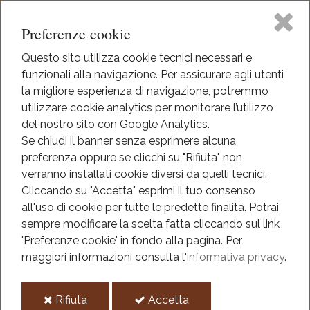
Preferenze cookie
Questo sito utilizza cookie tecnici necessari e
funzionali alla navigazione. Per assicurare agli utenti
Home
la migliore esperienza di navigazione, potremmo
HOME
utilizzare cookie analytics per monitorare l’utilizzo
INFO
Il Museo
del nostro sito con Google Analytics.
MAPPA DEL SITO
Se chiudi il banner senza esprimere alcuna
preferenza oppure se clicchi su "Rifiuta" non
Didattica
Mappa del sito
verranno installati cookie diversi da quelli tecnici.
Cliccando su "Accetta" esprimi il tuo consenso
Eventi
all'uso di cookie per tutte le predette finalità.
Potrai
Galleria Civica
sempre modificare la scelta fatta cliccando sul link
Mediateca
'Preferenze cookie' in fondo alla pagina.
Per
Il Museo
maggiori informazioni consulta l'
informativa privacy
.
La collezione
Informazioni
i
i
Rifiuta
Accetta
Sala Croze