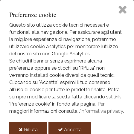
Preferenze cookie
Questo sito utilizza cookie tecnici necessari e
funzionali alla navigazione. Per assicurare agli utenti
Home
la migliore esperienza di navigazione, potremmo
HOME
utilizzare cookie analytics per monitorare l’utilizzo
INFORMAZIONI
Il Museo
del nostro sito con Google Analytics.
Se chiudi il banner senza esprimere alcuna
Informazioni
preferenza oppure se clicchi su "Rifiuta" non
Didattica
verranno installati cookie diversi da quelli tecnici.
Orari
Cliccando su "Accetta" esprimi il tuo consenso
Eventi
all'uso di cookie per tutte le predette finalità.
Potrai
Giorni d'apertura
: venerdì, sabato, domenica e festivi
sempre modificare la scelta fatta cliccando sul link
Orario
: 10.00-12.00 e 15.00-17.00
(1 ottobre - 31
Mediateca
'Preferenze cookie' in fondo alla pagina.
Per
maggio), 10.00-12.00 e 16.00-18.00 (1 giugno – 30
maggiori informazioni consulta l'
informativa privacy
.
settembre), o su prenotazione; chiuso:
1° gennaio,
Informazioni
Pasqua, Natale, 26 dicembre
i
i
Rifiuta
Accetta