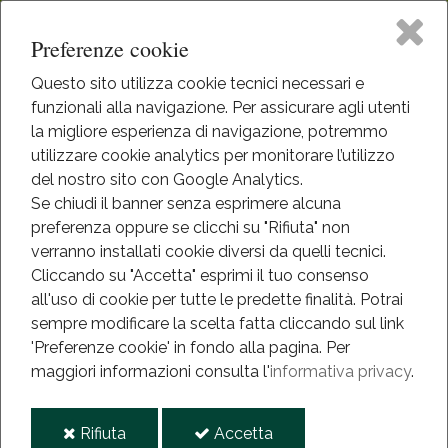
Preferenze cookie
Questo sito utilizza cookie tecnici necessari e
funzionali alla navigazione. Per assicurare agli utenti
Home
la migliore esperienza di navigazione, potremmo
HOME
utilizzare cookie analytics per monitorare l’utilizzo
MEDIATECA
Il Museo
del nostro sito con Google Analytics.
Se chiudi il banner senza esprimere alcuna
Mediateca
preferenza oppure se clicchi su "Rifiuta" non
Didattica
verranno installati cookie diversi da quelli tecnici.
Cliccando su "Accetta" esprimi il tuo consenso
Gallerie video e fotografiche
Eventi
all'uso di cookie per tutte le predette finalità.
Potrai
Video
sempre modificare la scelta fatta cliccando sul link
Mediateca
'Preferenze cookie' in fondo alla pagina.
Per
maggiori informazioni consulta l'
informativa privacy
.
Informazioni
i
i
Rifiuta
Accetta