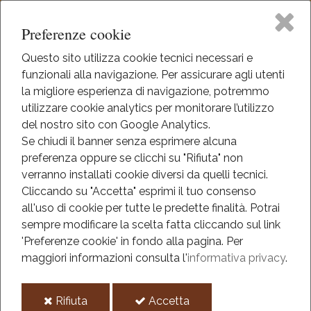
Preferenze cookie
Questo sito utilizza cookie tecnici necessari e
funzionali alla navigazione. Per assicurare agli utenti
Home
la migliore esperienza di navigazione, potremmo
HOME
utilizzare cookie analytics per monitorare l’utilizzo
EVENTI
Il Museo
del nostro sito con Google Analytics.
EVENTI
Se chiudi il banner senza esprimere alcuna
ANNO 2026
preferenza oppure se clicchi su "Rifiuta" non
Didattica
TRAME DA MUSEO
verranno installati cookie diversi da quelli tecnici.
Cliccando su "Accetta" esprimi il tuo consenso
Trame da museo
Eventi
all'uso di cookie per tutte le predette finalità.
Potrai
sempre modificare la scelta fatta cliccando sul link
Mediateca
'Preferenze cookie' in fondo alla pagina.
Per
2026
maggiori informazioni consulta l'
informativa privacy
.
mag
Informazioni
30
i
i
Rifiuta
Accetta