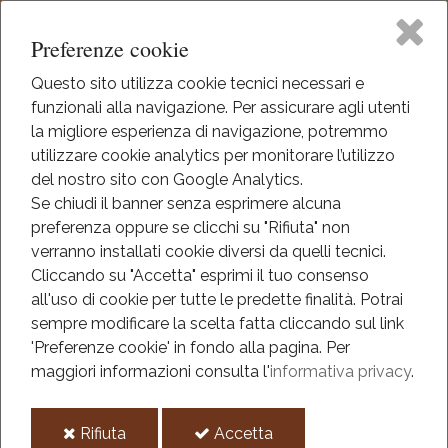
Preferenze cookie
Questo sito utilizza cookie tecnici necessari e
funzionali alla navigazione. Per assicurare agli utenti
Home
la migliore esperienza di navigazione, potremmo
HOME
utilizzare cookie analytics per monitorare l’utilizzo
DIDATTICA
Il Museo
del nostro sito con Google Analytics.
ATTIVITÀ DIDATTICA MUSEO
Se chiudi il banner senza esprimere alcuna
preferenza oppure se clicchi su "Rifiuta" non
Didattica
Attività didattica museo
verranno installati cookie diversi da quelli tecnici.
Cliccando su "Accetta" esprimi il tuo consenso
Eventi
all'uso di cookie per tutte le predette finalità.
Potrai
sempre modificare la scelta fatta cliccando sul link
Mediateca
'Preferenze cookie' in fondo alla pagina.
Per
maggiori informazioni consulta l'
informativa privacy
.
Informazioni
i
i
Rifiuta
Accetta