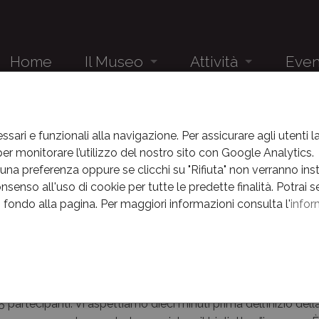
Home
Il Museo
Attività
Even
Audioguida
Studenti
Eventi
EVENTI
NEWS
ANNO 2021
MAGGIO 2021
VISITE GUIDATE AL 
Il Museo e la sua storia
Gruppi
News
ssari e funzionali alla navigazione. Per assicurare agli utenti 
r monitorare l’utilizzo del nostro sito con Google Analytics.
e guidate al Museo della Bat
Il complesso museale
Eventi
na preferenza oppure se clicchi su "Rifiuta" non verranno instal
nsenso all'uso di cookie per tutte le predette finalità.
Potrai s
Percorsi
News
in fondo alla pagina.
Per maggiori informazioni consulta l'
infor
g-2021
Museo nascosto
Archivio E
date al Museo della Battaglia - Maggio 2021
La Linea della Memoria
e
e di maggio vieni a scoprire il Museo della Battaglia insieme
na? La visita inizierà alle ore 16:30 e durerà circa 1 ora. Ogn
Centenario
partecipanti. Vi aspettiamo dieci minuti prima dell’inizio della 
Orari