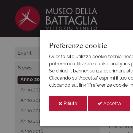
Preferenze cookie
HOME
Eventi
Questo sito utilizza cookie tecnici nece
potremmo utilizzare cookie analytics pe
Visit
News
Se chiudi il banner senza esprimere alcu
Cliccando su "Accetta" esprimi il tuo co
Anno 2021
cliccando sul link 'Preferenze cookie' 
13-ma
Anno 2020
Visite gui
Anno 2019
i
i
Rifiuta
Accetta
cookie
cooki
Anno 2018
Le domenich
Come funzio
Anno 2017
massimo 15 
Anno 2016