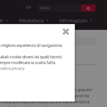
IT
EN
ti
Mediateca
Informazioni
Museo Oggi
Dove siamo
MUSEO DELLA BATTAGLIA - MAGGIO 2021
Allestimento dal 1938 al 2012
la migliore esperienza di navigazione,
taglia - Maggio 2021
Videogallery
lati cookie diversi da quelli tecnici.
empre modificare la scelta fatta
Virtual tour
mativa privacy
.
venti
 a «Sintesi&Cultura». Le visite guidate sono gratuite!
i visita è organizzata per piccoli gruppi composti da
visita all’entrata del Museo dove vi verrà rilevata la