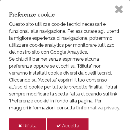
Preferenze cookie
Questo sito utilizza cookie tecnici necessari e
funzionali alla navigazione. Per assicurare agli utenti
Home
la migliore esperienza di navigazione, potremmo
HOME
utilizzare cookie analytics per monitorare l’utilizzo
EVENTI
Il Museo
del nostro sito con Google Analytics.
NEWS
Se chiudi il banner senza esprimere alcuna
ANNO 2018
preferenza oppure se clicchi su "Rifiuta" non
Attività
APRILE 2018
verranno installati cookie diversi da quelli tecnici.
MUSEO APERTO IL 25 APRILE E IL 1 MAGGIO
Cliccando su "Accetta" esprimi il tuo consenso
Eventi
all'uso di cookie per tutte le predette finalità.
Potrai
Museo aperto il 25 aprile e
sempre modificare la scelta fatta cliccando sul link
Mediateca
'Preferenze cookie' in fondo alla pagina.
Per
il 1 maggio
maggiori informazioni consulta l'
informativa privacy
.
Informazioni
19-apr-2018
i
i
Rifiuta
Accetta
IT