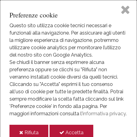
Preferenze cookie
Questo sito utilizza cookie tecnici necessari e
funzionali alla navigazione. Per assicurare agli utenti
Home
la migliore esperienza di navigazione, potremmo
HOME
utilizzare cookie analytics per monitorare l’utilizzo
EVENTI
Il Museo
del nostro sito con Google Analytics.
NEWS
Se chiudi il banner senza esprimere alcuna
ANNO 2017
preferenza oppure se clicchi su "Rifiuta" non
Attività
AGOSTO 2017
verranno installati cookie diversi da quelli tecnici.
CHIUSURA DEL MUSEO A FERRAGOSTO
Cliccando su "Accetta" esprimi il tuo consenso
Eventi
all'uso di cookie per tutte le predette finalità.
Potrai
Chiusura del Museo a
sempre modificare la scelta fatta cliccando sul link
Mediateca
'Preferenze cookie' in fondo alla pagina.
Per
Ferragosto
maggiori informazioni consulta l'
informativa privacy
.
Informazioni
1-ago-2017
i
i
Rifiuta
Accetta
IT