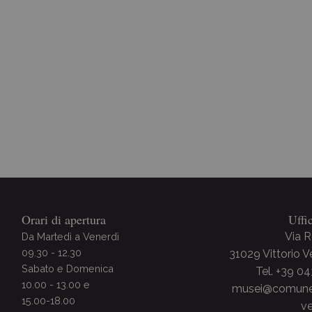
Archivio Storico
Orari di apertura
Uffi
Via 
Da Martedì a Venerdì
09.30 - 12.30
31029 Vittorio 
Sabato e Domenica
Tel. +39 0
10.00 - 13.00 e
musei@comune.v
15.00-18.00
ve