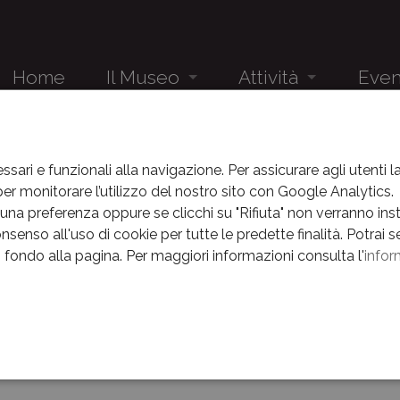
Home
Il Museo
Attività
Even
Audioguida
Studenti
Eventi
EVENTI
NEWS
ANNO 2017
Il Museo e la sua storia
Gruppi
News
ssari e funzionali alla navigazione. Per assicurare agli utenti 
r monitorare l’utilizzo del nostro sito con Google Analytics.
 2017
Il complesso museale
Eventi
na preferenza oppure se clicchi su "Rifiuta" non verranno instal
nsenso all'uso di cookie per tutte le predette finalità.
Potrai s
Percorsi
News
in fondo alla pagina.
Per maggiori informazioni consulta l'
infor
Museo nascosto
Archivio E
La Linea della Memoria
e
Centenario
Orari