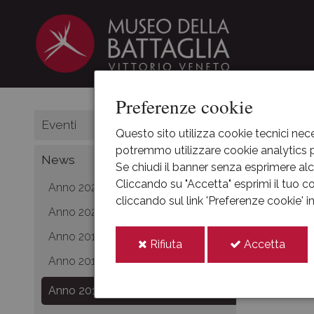
Preferenze cookie
HOME
Eventi
Questo sito utilizza cookie tecnici nece
potremmo utilizzare cookie analytics pe
Anno
News
Se chiudi il banner senza esprimere alcu
Cliccando su "Accetta" esprimi il tuo co
Anno 2021
cliccando sul link 'Preferenze cookie' 
Anno 2020
Anno 2019
i
i
Rifiuta
Accetta
cookie
cooki
Anno 2018
Anno 2017