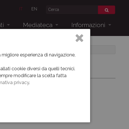
IT
EN
ti
Mediateca
Informazioni
Museo Oggi
Dove siamo
Allestimento dal 1938 al 2012
la migliore esperienza di navigazione,
Videogallery
lati cookie diversi da quelli tecnici.
empre modificare la scelta fatta
Virtual tour
mativa privacy
.
venti