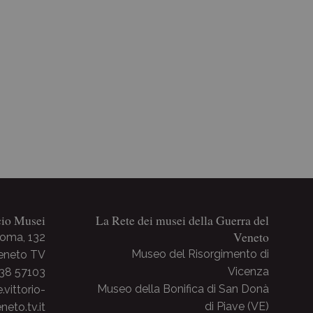
cio Musei
La Rete dei musei della Guerra del
Veneto
Roma, 132
Museo del Risorgimento di
Veneto TV
Vicenza
438 57103
Museo della Bonifica di San Donà
ittorio-
di Piave (VE)
neto.tv.it