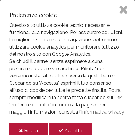
Preferenze cookie
Questo sito utilizza cookie tecnici necessari e
funzionali alla navigazione. Per assicurare agli utenti
Home
la migliore esperienza di navigazione, potremmo
HOME
utilizzare cookie analytics per monitorare l’utilizzo
EVENTI
Il Museo
del nostro sito con Google Analytics.
NEWS
Se chiudi il banner senza esprimere alcuna
ANNO 2016
preferenza oppure se clicchi su "Rifiuta" non
Attività
verranno installati cookie diversi da quelli tecnici.
Anno 2016
Cliccando su "Accetta" esprimi il tuo consenso
Eventi
all'uso di cookie per tutte le predette finalità.
Potrai
sempre modificare la scelta fatta cliccando sul link
Eventi
Mediateca
'Preferenze cookie' in fondo alla pagina.
Per
maggiori informazioni consulta l'
informativa privacy
.
News
Informazioni
i
i
Rifiuta
Accetta
Anno 2021
IT