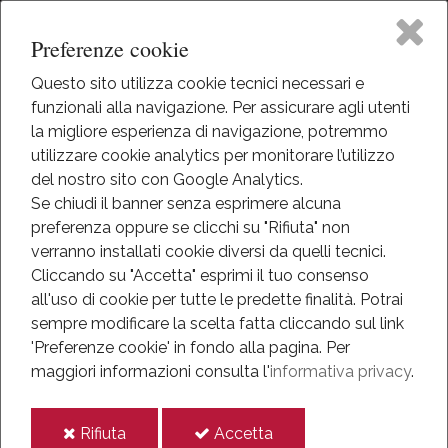
Preferenze cookie
Questo sito utilizza cookie tecnici necessari e
funzionali alla navigazione. Per assicurare agli utenti
Home
la migliore esperienza di navigazione, potremmo
HOME
utilizzare cookie analytics per monitorare l’utilizzo
EVENTI
Il Museo
del nostro sito con Google Analytics.
EVENTI
Se chiudi il banner senza esprimere alcuna
ANNO 2019
preferenza oppure se clicchi su "Rifiuta" non
Attività
OTTOBRE 2019
verranno installati cookie diversi da quelli tecnici.
STORIE DI SERA
Cliccando su "Accetta" esprimi il tuo consenso
Eventi
all'uso di cookie per tutte le predette finalità.
Potrai
Storie di sera
sempre modificare la scelta fatta cliccando sul link
Mediateca
'Preferenze cookie' in fondo alla pagina.
Per
maggiori informazioni consulta l'
informativa privacy
.
2019
Informazioni
ott
30
i
i
Rifiuta
Accetta
IT