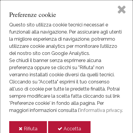
Preferenze cookie
Questo sito utilizza cookie tecnici necessari e
funzionali alla navigazione. Per assicurare agli utenti
Home
la migliore esperienza di navigazione, potremmo
HOME
utilizzare cookie analytics per monitorare l’utilizzo
EVENTI
Il Museo
del nostro sito con Google Analytics.
EVENTI
Se chiudi il banner senza esprimere alcuna
ANNO 2019
preferenza oppure se clicchi su "Rifiuta" non
Attività
FEBBRAIO 2019
verranno installati cookie diversi da quelli tecnici.
M'ILLUMINO DI MENO 2019
Cliccando su "Accetta" esprimi il tuo consenso
Eventi
all'uso di cookie per tutte le predette finalità.
Potrai
M'illumino di Meno 2019
sempre modificare la scelta fatta cliccando sul link
Mediateca
'Preferenze cookie' in fondo alla pagina.
Per
maggiori informazioni consulta l'
informativa privacy
.
2019
Informazioni
mar
01
i
i
Rifiuta
Accetta
IT