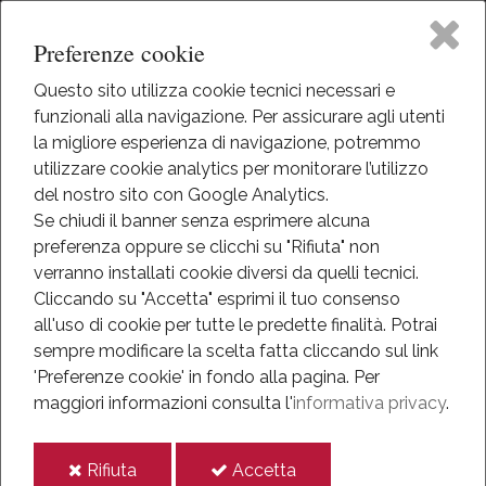
Preferenze cookie
Questo sito utilizza cookie tecnici necessari e
funzionali alla navigazione. Per assicurare agli utenti
Home
la migliore esperienza di navigazione, potremmo
HOME
utilizzare cookie analytics per monitorare l’utilizzo
EVENTI
Il Museo
del nostro sito con Google Analytics.
EVENTI
Se chiudi il banner senza esprimere alcuna
ANNO 2018
preferenza oppure se clicchi su "Rifiuta" non
Attività
LA VERITÀ SUL CASO TROYER. STORIA DEL PROCESSO AL
SINDACO DI VITTORIO VENETO: CENTO ANNI FA
verranno installati cookie diversi da quelli tecnici.
Cliccando su "Accetta" esprimi il tuo consenso
Eventi
La verità sul caso Troyer.
all'uso di cookie per tutte le predette finalità.
Potrai
sempre modificare la scelta fatta cliccando sul link
Mediateca
Storia del processo al
'Preferenze cookie' in fondo alla pagina.
Per
maggiori informazioni consulta l'
informativa privacy
.
Sindaco di Vittorio
Informazioni
i
i
Rifiuta
Accetta
IT