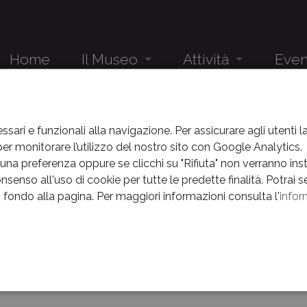
Home
Il Museo
Attività
Even
Audioguida
Studenti
Eventi
EVENTI
EVENTI
ANNO 2018
NELLA TANA DEL LUPO. ISPIRATO AL
Il Museo e la sua storia
Gruppi
News
ssari e funzionali alla navigazione. Per assicurare agli utenti 
r monitorare l’utilizzo del nostro sito con Google Analytics.
 tana del lupo. Ispirato alla 
Il complesso museale
Eventi
na preferenza oppure se clicchi su "Rifiuta" non verranno instal
nsenso all'uso di cookie per tutte le predette finalità.
Potrai s
Percorsi
News
ura
in fondo alla pagina.
Per maggiori informazioni consulta l'
infor
Museo nascosto
Archivio E
Spettacolo per famiglie
La Linea della Memoria
e
Spettacolo per famiglie a cura di Bottegavaga.
Centenario
Bambini dai 5 anni
Orari