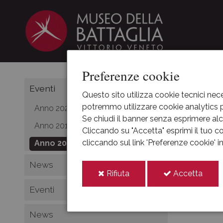
Preferenze cookie
HOME
Eventi
Questo sito utilizza cookie tecnici nece
potremmo utilizzare cookie analytics pe
Anno 2021
Nella
Se chiudi il banner senza esprimere alcu
Anno 2019
Cliccando su "Accetta" esprimi il tuo co
Tand
cliccando sul link 'Preferenze cookie' 
Anno 2018
News
2018
i
i
Rifiuta
Accetta
cookie
cooki
lug
Eventi
20
News