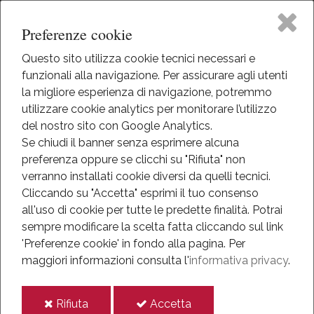
Preferenze cookie
Questo sito utilizza cookie tecnici necessari e
funzionali alla navigazione. Per assicurare agli utenti
Home
la migliore esperienza di navigazione, potremmo
HOME
utilizzare cookie analytics per monitorare l’utilizzo
EVENTI
Il Museo
del nostro sito con Google Analytics.
EVENTI
Se chiudi il banner senza esprimere alcuna
ANNO 2018
preferenza oppure se clicchi su "Rifiuta" non
Attività
SILENT MOVIE
verranno installati cookie diversi da quelli tecnici.
Cliccando su "Accetta" esprimi il tuo consenso
Silent Movie
Eventi
all'uso di cookie per tutte le predette finalità.
Potrai
sempre modificare la scelta fatta cliccando sul link
Mediateca
'Preferenze cookie' in fondo alla pagina.
Per
2018
maggiori informazioni consulta l'
informativa privacy
.
lug
Informazioni
31
i
i
Rifiuta
Accetta
IT