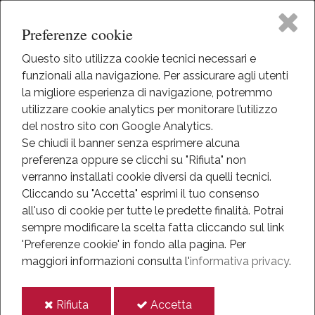
Preferenze cookie
Questo sito utilizza cookie tecnici necessari e
funzionali alla navigazione. Per assicurare agli utenti
Home
la migliore esperienza di navigazione, potremmo
HOME
utilizzare cookie analytics per monitorare l’utilizzo
EVENTI
Il Museo
del nostro sito con Google Analytics.
EVENTI
Se chiudi il banner senza esprimere alcuna
ANNO 2018
preferenza oppure se clicchi su "Rifiuta" non
Attività
LA GRANDE GUERRA - AUSTROUNGARICI DEL MEDIO PIAVE
DOPO CAPORETTO
verranno installati cookie diversi da quelli tecnici.
Cliccando su "Accetta" esprimi il tuo consenso
Eventi
La Grande Guerra -
all'uso di cookie per tutte le predette finalità.
Potrai
sempre modificare la scelta fatta cliccando sul link
Mediateca
Austroungarici del medio
'Preferenze cookie' in fondo alla pagina.
Per
maggiori informazioni consulta l'
informativa privacy
.
Piave dopo Caporetto
Informazioni
i
i
Rifiuta
Accetta
IT