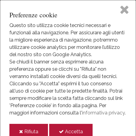
Preferenze cookie
Questo sito utilizza cookie tecnici necessari e
funzionali alla navigazione. Per assicurare agli utenti
Home
la migliore esperienza di navigazione, potremmo
HOME
utilizzare cookie analytics per monitorare l’utilizzo
EVENTI
Il Museo
del nostro sito con Google Analytics.
EVENTI
Se chiudi il banner senza esprimere alcuna
ANNO 2018
preferenza oppure se clicchi su "Rifiuta" non
Attività
OTTOBRE 2018
verranno installati cookie diversi da quelli tecnici.
MOSTRA FOTOGRAFICA "AI VALOROSI EROI DEL MONTE
GRAPPA"
Cliccando su "Accetta" esprimi il tuo consenso
Eventi
all'uso di cookie per tutte le predette finalità.
Potrai
Mostra fotografica "Ai
sempre modificare la scelta fatta cliccando sul link
Mediateca
'Preferenze cookie' in fondo alla pagina.
Per
valorosi eroi del Monte
maggiori informazioni consulta l'
informativa privacy
.
Informazioni
Grappa"
i
i
Rifiuta
Accetta
IT