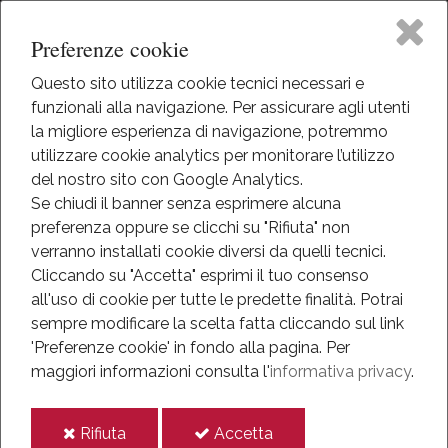
Preferenze cookie
Questo sito utilizza cookie tecnici necessari e
funzionali alla navigazione. Per assicurare agli utenti
Home
la migliore esperienza di navigazione, potremmo
HOME
utilizzare cookie analytics per monitorare l’utilizzo
EVENTI
Il Museo
del nostro sito con Google Analytics.
EVENTI
Se chiudi il banner senza esprimere alcuna
ANNO 2018
preferenza oppure se clicchi su "Rifiuta" non
Attività
OTTOBRE 2018
verranno installati cookie diversi da quelli tecnici.
LE MISSIONI DI PACE. ESPERIENZE E TESTIMONIANZE
Cliccando su "Accetta" esprimi il tuo consenso
Eventi
all'uso di cookie per tutte le predette finalità.
Potrai
Le missioni di Pace.
sempre modificare la scelta fatta cliccando sul link
Mediateca
'Preferenze cookie' in fondo alla pagina.
Per
Esperienze e
maggiori informazioni consulta l'
informativa privacy
.
Informazioni
testimonianze
i
i
Rifiuta
Accetta
IT