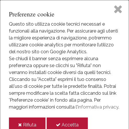
Preferenze cookie
Questo sito utilizza cookie tecnici necessari e
funzionali alla navigazione. Per assicurare agli utenti
Home
la migliore esperienza di navigazione, potremmo
HOME
utilizzare cookie analytics per monitorare l’utilizzo
EVENTI
Il Museo
del nostro sito con Google Analytics.
EVENTI
Se chiudi il banner senza esprimere alcuna
ANNO 2018
preferenza oppure se clicchi su "Rifiuta" non
Attività
OTTOBRE 2018
verranno installati cookie diversi da quelli tecnici.
LA GUERRA, PERCHÉ DOVE, COME, QUANDO
Cliccando su "Accetta" esprimi il tuo consenso
Eventi
all'uso di cookie per tutte le predette finalità.
Potrai
La guerra, perché dove,
sempre modificare la scelta fatta cliccando sul link
Mediateca
'Preferenze cookie' in fondo alla pagina.
Per
come, quando
maggiori informazioni consulta l'
informativa privacy
.
Informazioni
2018
i
i
Rifiuta
Accetta
IT