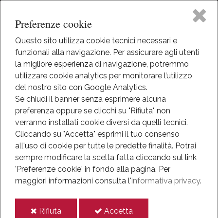
Preferenze cookie
Questo sito utilizza cookie tecnici necessari e
funzionali alla navigazione. Per assicurare agli utenti
Home
la migliore esperienza di navigazione, potremmo
HOME
utilizzare cookie analytics per monitorare l’utilizzo
EVENTI
Il Museo
del nostro sito con Google Analytics.
EVENTI
Se chiudi il banner senza esprimere alcuna
ANNO 2018
preferenza oppure se clicchi su "Rifiuta" non
Attività
IL RITORNO DI IRENE
verranno installati cookie diversi da quelli tecnici.
Cliccando su "Accetta" esprimi il tuo consenso
Il ritorno di Irene
Eventi
all'uso di cookie per tutte le predette finalità.
Potrai
sempre modificare la scelta fatta cliccando sul link
Mediateca
'Preferenze cookie' in fondo alla pagina.
Per
2018
maggiori informazioni consulta l'
informativa privacy
.
mar
Informazioni
11
i
i
Rifiuta
Accetta
IT