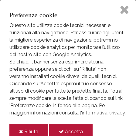
Preferenze cookie
Questo sito utilizza cookie tecnici necessari e
funzionali alla navigazione. Per assicurare agli utenti
Home
la migliore esperienza di navigazione, potremmo
HOME
utilizzare cookie analytics per monitorare l’utilizzo
EVENTI
Il Museo
del nostro sito con Google Analytics.
EVENTI
Se chiudi il banner senza esprimere alcuna
ANNO 2018
preferenza oppure se clicchi su "Rifiuta" non
Attività
GRANDE GUERRA: UN RACCONTO IN CENTO IMMAGINI
verranno installati cookie diversi da quelli tecnici.
Cliccando su "Accetta" esprimi il tuo consenso
Grande Guerra: un
Eventi
all'uso di cookie per tutte le predette finalità.
Potrai
sempre modificare la scelta fatta cliccando sul link
racconto in cento
Mediateca
'Preferenze cookie' in fondo alla pagina.
Per
maggiori informazioni consulta l'
informativa privacy
.
immagini
Informazioni
i
i
Rifiuta
Accetta
IT