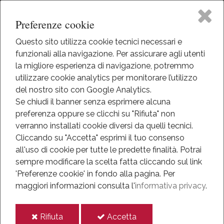
Preferenze cookie
Questo sito utilizza cookie tecnici necessari e
funzionali alla navigazione. Per assicurare agli utenti
Home
la migliore esperienza di navigazione, potremmo
HOME
utilizzare cookie analytics per monitorare l’utilizzo
EVENTI
Il Museo
del nostro sito con Google Analytics.
EVENTI
Se chiudi il banner senza esprimere alcuna
ANNO 2018
preferenza oppure se clicchi su "Rifiuta" non
Attività
IL MEDIO ORIENTE
verranno installati cookie diversi da quelli tecnici.
Cliccando su "Accetta" esprimi il tuo consenso
Il Medio Oriente
Eventi
all'uso di cookie per tutte le predette finalità.
Potrai
sempre modificare la scelta fatta cliccando sul link
Mediateca
'Preferenze cookie' in fondo alla pagina.
Per
2018
maggiori informazioni consulta l'
informativa privacy
.
lug
Informazioni
11
i
i
Rifiuta
Accetta
IT