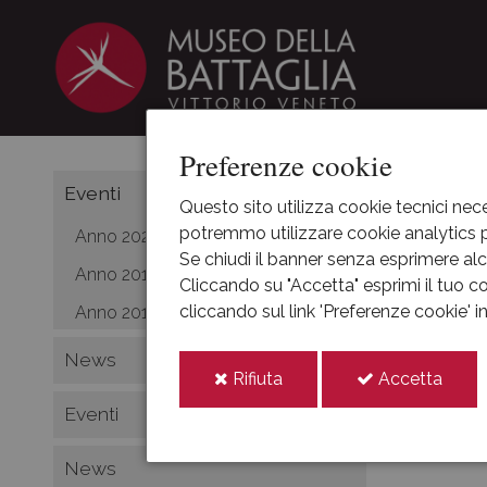
Preferenze cookie
HOME
Eventi
Questo sito utilizza cookie tecnici nece
potremmo utilizzare cookie analytics pe
Anno 2021
Capor
Se chiudi il banner senza esprimere alcu
Anno 2019
Cliccando su "Accetta" esprimi il tuo co
cliccando sul link 'Preferenze cookie' 
Anno 2018
2017
nov
News
09
i
i
Rifiuta
Accetta
cookie
cooki
Eventi
News