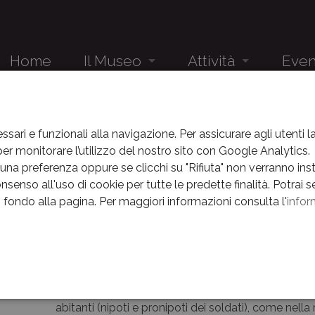
Home
Il Museo
Attività
Even
Audioguida
Studenti
Eventi
EVENTI
EVENTI
ANNO 2017
NOVEMBRE 2017
CAPORETTO AND
Il Museo e la sua storia
Gruppi
News
ssari e funzionali alla navigazione. Per assicurare agli utenti 
r monitorare l’utilizzo del nostro sito con Google Analytics.
etto andata e ritorno
Il complesso museale
Eventi
na preferenza oppure se clicchi su "Rifiuta" non verranno instal
nsenso all'uso di cookie per tutte le predette finalità.
Potrai s
Percorsi
News
in fondo alla pagina.
Per maggiori informazioni consulta l'
infor
Presentazione libro
Museo nascosto
Archivio E
Presentazione del libro Caporetto andata e ritorno
La Linea della Memoria
Paci. Caporetto: un nome sempre sentito ma pochi 
e
tutti sanno dove sono, sotto casa. Sono il punto di
Centenario
anno di invasione, strage, fame. Paolo Paci segue 
abitanti (nipoti e pronipoti dei soldati), come nel
Orari