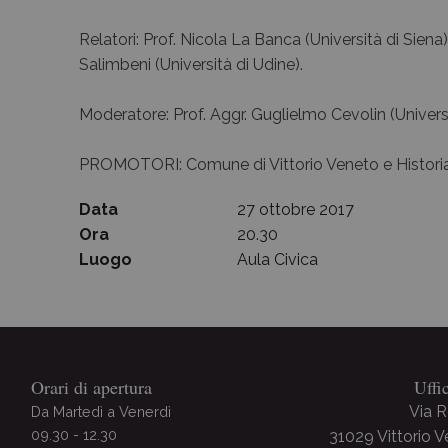
Relatori: Prof. Nicola La Banca (Università di Siena
Archivio Storico
Salimbeni (Università di Udine).
Moderatore: Prof. Aggr. Guglielmo Cevolin (Univers
PROMOTORI: Comune di Vittorio Veneto e Histor
Data
27 ottobre 2017
Ora
20.30
Luogo
Aula Civica
Orari di apertura
Uffi
Via 
Da Martedì a Venerdì
09.30 - 12.30
31029 Vittorio 