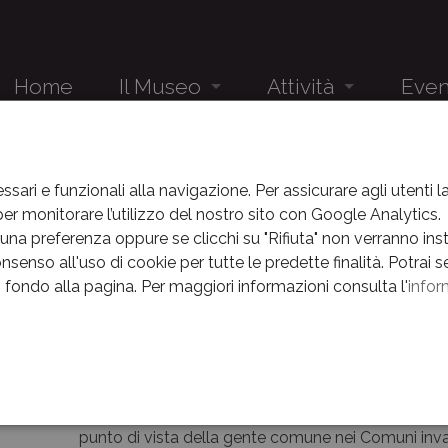
Home
Il Museo
Attività
Even
Audioguida
Studenti
Eventi
EVENTI
EVENTI
ANNO 2017
OTTOBRE 2017
CAPORETTO
Il Museo e la sua storia
Gruppi
News
ssari e funzionali alla navigazione. Per assicurare agli utenti 
r monitorare l’utilizzo del nostro sito con Google Analytics.
retto
Il complesso museale
Eventi
na preferenza oppure se clicchi su "Rifiuta" non verranno instal
nsenso all'uso di cookie per tutte le predette finalità.
Potrai s
Percorsi
News
in fondo alla pagina.
Per maggiori informazioni consulta l'
infor
Conferenza
Museo nascosto
Archivio E
Aggiornamenti al Museo della Battaglia.
La Linea della Memoria
Discussione sul volume “Caporetto” di Nicola La B
e
Le interpretazioni su Caporetto ci avviano alle pres
Centenario
dovranno fare nel 2018. Disfatta o risultato accet
punto di vista della gente comune nei Comuni inv
Orari