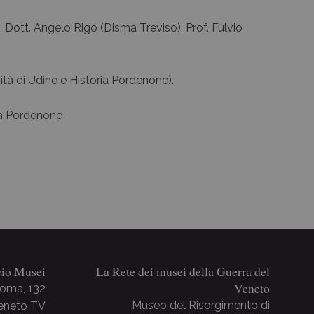
), Dott. Angelo Rigo (Disma Treviso), Prof. Fulvio
ità di Udine e Historia Pordenone).
ia Pordenone
cio Musei
La Rete dei musei della Guerra del
Veneto
Roma, 132
Museo del Risorgimento di
Veneto TV