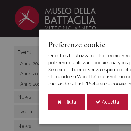
Preferenze cookie
HOME
Eventi
Questo sito utilizza cookie tecnici nece
potremmo utilizzare cookie analytics pe
Anno 2021
Capo
Se chiudi il banner senza esprimere alcu
Anno 2019
Cliccando su "Accetta" esprimi il tuo co
cliccando sul link 'Preferenze cookie' 
Anno 2018
2017
ott
News
27
i
i
Rifiuta
Accetta
cookie
cooki
Eventi
News