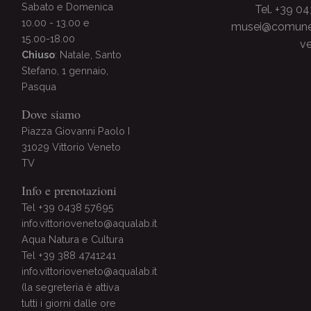
Sabato e Domenica
Tel. +39 0
10.00 - 13.00 e
musei@comune.v
15.00-18.00
ve
Chiuso
: Natale, Santo
Stefano, 1 gennaio,
Pasqua
Dove siamo
Piazza Giovanni Paolo I
31029 Vittorio Veneto
TV
Info e prenotazioni
Tel +39 0438 57695
info.vittorioveneto@aqualab.it
Aqua Natura e Cultura
Tel +39 388 4741241
info.vittorioveneto@aqualab.it
(la segreteria è attiva
tutti i giorni dalle ore