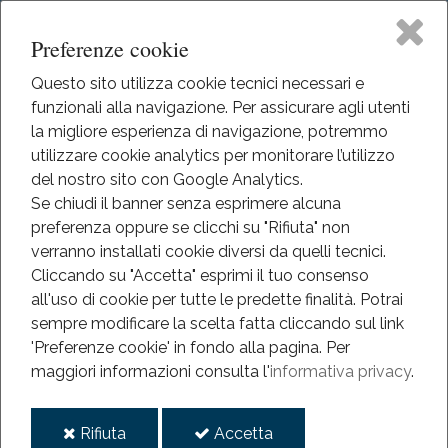
Preferenze cookie
Questo sito utilizza cookie tecnici necessari e
funzionali alla navigazione. Per assicurare agli utenti
Home
la migliore esperienza di navigazione, potremmo
HOME
utilizzare cookie analytics per monitorare l’utilizzo
EVENTI
Il Museo
del nostro sito con Google Analytics.
EVENTI
Se chiudi il banner senza esprimere alcuna
ANNO 2025
preferenza oppure se clicchi su "Rifiuta" non
Didattica
CON LO SGUARDO ALL'INSÙ
verranno installati cookie diversi da quelli tecnici.
Cliccando su "Accetta" esprimi il tuo consenso
Con lo sguardo all'insù
Eventi
all'uso di cookie per tutte le predette finalità.
Potrai
sempre modificare la scelta fatta cliccando sul link
Mediateca
'Preferenze cookie' in fondo alla pagina.
Per
2025
maggiori informazioni consulta l'
informativa privacy
.
set
Informazioni
07
i
i
Rifiuta
Accetta